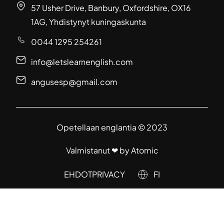
57 Usher Drive, Banbury, Oxfordshire, OX16
1AG, Yhdistynyt kuningaskunta
0044 1295 254261
info@letslearnenglish.com
angusesp@gmail.com
Opetellaan englantia © 2023
Valmistanut ❤ by
Atomic
EHDOT
PRIVACY
FI