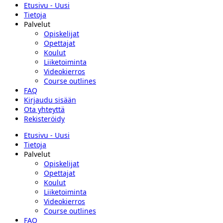
Etusivu - Uusi
Tietoja
Palvelut
Opiskelijat
Opettajat
Koulut
Liiketoiminta
Videokierros
Course outlines
FAQ
Kirjaudu sisään
Ota yhteyttä
Rekisteröidy
Etusivu - Uusi
Tietoja
Palvelut
Opiskelijat
Opettajat
Koulut
Liiketoiminta
Videokierros
Course outlines
FAQ