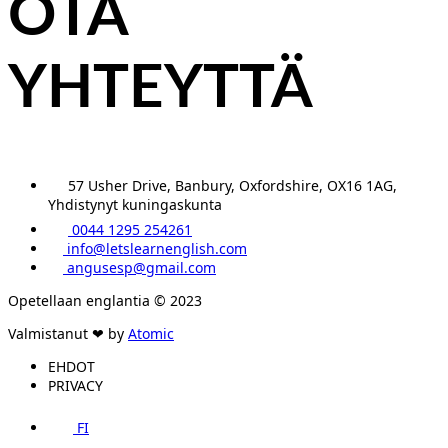
OTA
YHTEYTTÄ
57 Usher Drive, Banbury, Oxfordshire, OX16 1AG,
Yhdistynyt kuningaskunta
0044 1295 254261
info@letslearnenglish.com
angusesp@gmail.com
Opetellaan englantia © 2023
Valmistanut ❤ by
Atomic
EHDOT
PRIVACY
FI