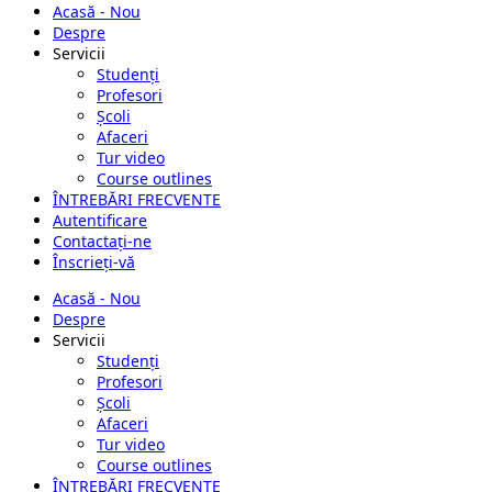
Acasă - Nou
Despre
Servicii
Studenți
Profesori
Școli
Afaceri
Tur video
Course outlines
ÎNTREBĂRI FRECVENTE
Autentificare
Contactați-ne
Înscrieți-vă
Acasă - Nou
Despre
Servicii
Studenți
Profesori
Școli
Afaceri
Tur video
Course outlines
ÎNTREBĂRI FRECVENTE