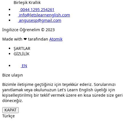
Birleşik Krallık
0044 1295 254261
info@letslearnenglish.com
angusesp@gmail.com
İngilizce Öğrenelim © 2023
Made with ❤ tarafından
Atomik
ŞARTLAR
GİZLİLİK
EN
Bize ulaşın
Bizimle iletişime geçtiğiniz için teşekkür ederiz. Sorularınızı
yanıtlamak veya okulunuzun Let's Learn English üyeliği için
kişiselleştirilmiş bir teklif vermek üzere en kısa sürede size geri
döneceğiz.
KAPAT
Türkçe