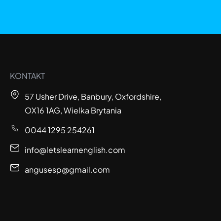
KONTAKT
57 Usher Drive, Banbury, Oxfordshire,
OX16 1AG, Wielka Brytania
0044 1295 254261
info@letslearnenglish.com
angusesp@gmail.com