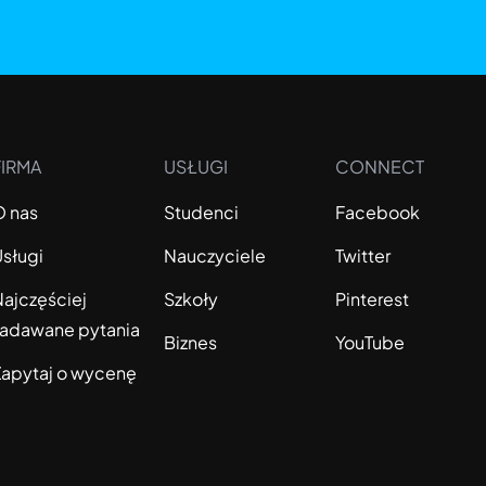
FIRMA
USŁUGI
CONNECT
O nas
Studenci
Facebook
Usługi
Nauczyciele
Twitter
Najczęściej
Szkoły
Pinterest
zadawane pytania
Biznes
YouTube
Zapytaj o wycenę