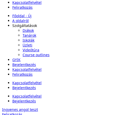
Kapcsolatfelvétel
Feliratkozás
Főoldal - Új
A oldalról
Szolgáltatások
Diákok
Tanárok
Iskolák
Üzleti
Videótúra
Course outlines
GYIK
Bejelentkezés
Kapcsolatfelvétel
Feliratkozás
Kapcsolatfelvétel
Bejelentkezés
Kapcsolatfelvétel
Bejelentkezés
Ingyenes angol teszt
Feliratkozás