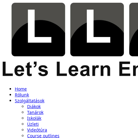
Home
Rólunk
Szolgáltatások
Diákok
Tanárok
Iskolák
Üzleti
Videótúra
Course outlines