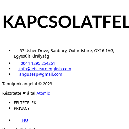
KAPCSOLATFEL
57 Usher Drive, Banbury, Oxfordshire, OX16 1AG,
Egyesült Királyság
0044 1295 254261
info@letslearnenglish.com
angusesp@gmail.com
Tanuljunk angolul © 2023
Készítette ❤ által
Atomic
FELTÉTELEK
PRIVACY
HU