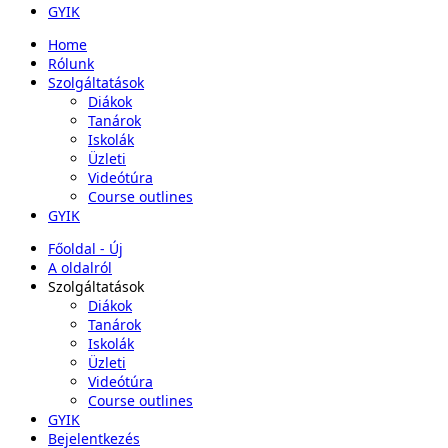
GYIK
Home
Rólunk
Szolgáltatások
Diákok
Tanárok
Iskolák
Üzleti
Videótúra
Course outlines
GYIK
Főoldal - Új
A oldalról
Szolgáltatások
Diákok
Tanárok
Iskolák
Üzleti
Videótúra
Course outlines
GYIK
Bejelentkezés