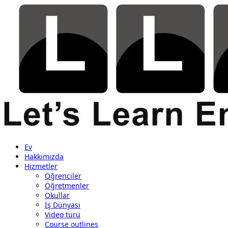
Ev
Hakkımızda
Hizmetler
Öğrenciler
Öğretmenler
Okullar
İş Dünyası
Video turu
Course outlines