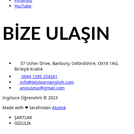
Pinterest
YouTube
BİZE ULAŞIN
57 Usher Drive, Banbury, Oxfordshire, OX16 1AG,
Birleşik Krallık
0044 1295 254261
info@letslearnenglish.com
angusesp@gmail.com
İngilizce Öğrenelim © 2023
Made with ❤ tarafından
Atomik
ŞARTLAR
GİZLİLİK