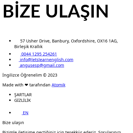
BİZE ULAŞIN
57 Usher Drive, Banbury, Oxfordshire, OX16 1AG,
Birleşik Krallık
0044 1295 254261
info@letslearnenglish.com
angusesp@gmail.com
İngilizce Öğrenelim © 2023
Made with ❤ tarafından
Atomik
ŞARTLAR
GİZLİLİK
EN
Bize ulaşın
Bizimle iletişime geçtiğiniz için teşekkür ederiz. Sorularınızı