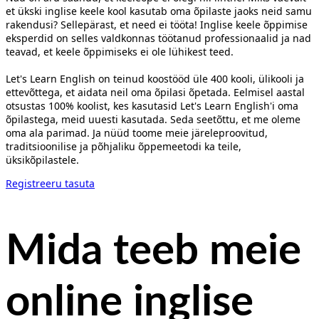
et ükski inglise keele kool kasutab oma õpilaste jaoks neid samu
rakendusi? Sellepärast, et need ei tööta! Inglise keele õppimise
eksperdid on selles valdkonnas töötanud professionaalid ja nad
teavad, et keele õppimiseks ei ole lühikest teed.
Let's Learn English on teinud koostööd üle 400 kooli, ülikooli ja
ettevõttega, et aidata neil oma õpilasi õpetada. Eelmisel aastal
otsustas 100% koolist, kes kasutasid Let's Learn English'i oma
õpilastega, meid uuesti kasutada. Seda seetõttu, et me oleme
oma ala parimad. Ja nüüd toome meie järeleproovitud,
traditsioonilise ja põhjaliku õppemeetodi ka teile,
üksikõpilastele.
Registreeru tasuta
Mida teeb meie
online inglise