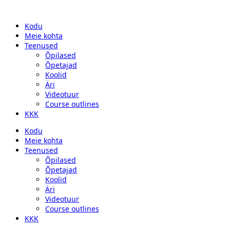
Kodu
Meie kohta
Teenused
Õpilased
Õpetajad
Koolid
Äri
Videotuur
Course outlines
KKK
Kodu
Meie kohta
Teenused
Õpilased
Õpetajad
Koolid
Äri
Videotuur
Course outlines
KKK