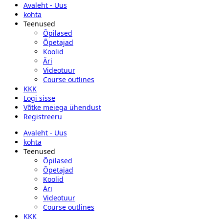
Avaleht - Uus
kohta
Teenused
Õpilased
Õpetajad
Koolid
Äri
Videotuur
Course outlines
KKK
Logi sisse
Võtke meiega ühendust
Registreeru
Avaleht - Uus
kohta
Teenused
Õpilased
Õpetajad
Koolid
Äri
Videotuur
Course outlines
KKK