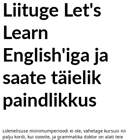
Liituge Let's
Learn
English'iga ja
saate
täielik
paindlikkus
Liikmelisuse miinimumperioodi ei ole, vahetage kursusi nii
palju kordi, kui soovite, ja grammatika doktor on alati teie