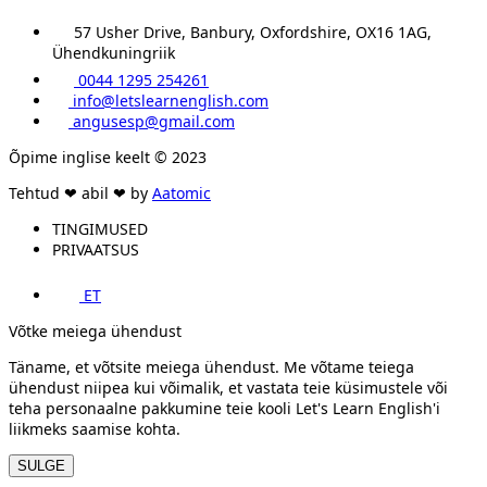
57 Usher Drive, Banbury, Oxfordshire, OX16 1AG,
Ühendkuningriik
0044 1295 254261
info@letslearnenglish.com
angusesp@gmail.com
Õpime inglise keelt © 2023
Tehtud ❤ abil ❤ by
Aatomic
TINGIMUSED
PRIVAATSUS
ET
Võtke meiega ühendust
Täname, et võtsite meiega ühendust. Me võtame teiega
ühendust niipea kui võimalik, et vastata teie küsimustele või
teha personaalne pakkumine teie kooli Let's Learn English'i
liikmeks saamise kohta.
SULGE